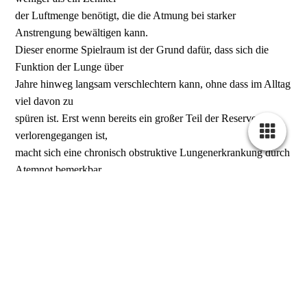
der Luftmenge benötigt, die die Atmung bei starker
Anstrengung bewältigen kann.
Dieser enorme Spielraum ist der Grund dafür, dass sich die
Funktion der Lunge über
Jahre hinweg langsam verschlechtern kann, ohne dass im Alltag
viel davon zu
spüren ist. Erst wenn bereits ein großer Teil der Reserven
verlorengegangen ist,
macht sich eine chronisch obstruktive Lungenerkrankung durch
Atemnot bemerkbar.
Typische Symptome einer COPD sind:
Atemnot bei körperlicher Belastung; bei fortgeschrittener
COPD bereits in Ruhe
täglicher Husten über eine längere Zeit
Auswurf
Geräusche beim Atmen wie Pfeifen und Brummen